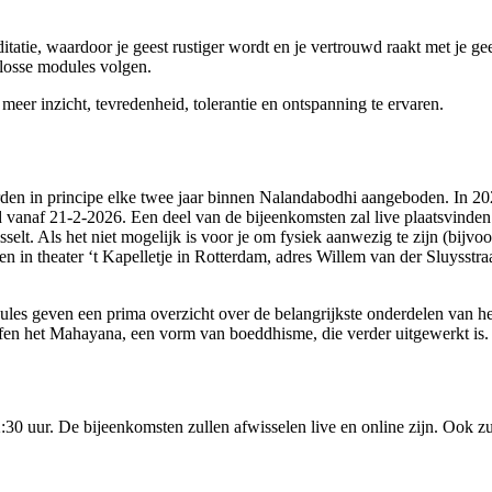
itatie, waardoor je geest rustiger wordt en je vertrouwd raakt met je 
 losse modules volgen.
eer inzicht, tevredenheid, tolerantie en ontspanning te ervaren.
rden in principe elke twee jaar binnen Nalandabodhi aangeboden. In 20
vanaf 21-2-2026. Een deel van de bijeenkomsten zal live plaatsvinden 
wisselt. Als het niet mogelijk is voor je om fysiek aanwezig te zijn (bi
n in theater ‘t Kapelletje in Rotterdam, adres Willem van der Sluysstr
odules geven een prima overzicht over de belangrijkste onderdelen van h
ffen het Mahayana, een vorm van boeddhisme, die verder uitgewerkt is. 
2:30 uur. De bijeenkomsten zullen afwisselen live en online zijn. Ook