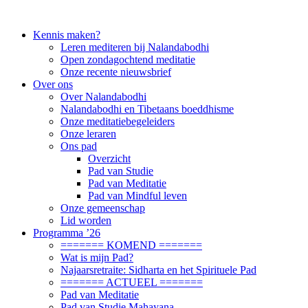
Kennis maken?
Leren mediteren bij Nalandabodhi
Open zondagochtend meditatie
Onze recente nieuwsbrief
Over ons
Over Nalandabodhi
Nalandabodhi en Tibetaans boeddhisme
Onze meditatiebegeleiders
Onze leraren
Ons pad
Overzicht
Pad van Studie
Pad van Meditatie
Pad van Mindful leven
Onze gemeenschap
Lid worden
Programma ’26
======= KOMEND =======
Wat is mijn Pad?
Najaarsretraite: Sidharta en het Spirituele Pad
======= ACTUEEL =======
Pad van Meditatie
Pad van Studie Mahayana