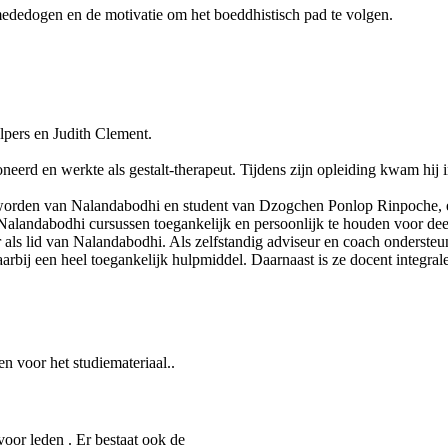
ededogen en de motivatie om het boeddhistisch pad te volgen.
lpers en Judith Clement.
ioneerd en werkte als gestalt-therapeut. Tijdens zijn opleiding kwam hi
geworden van Nalandabodhi en student van Dzogchen Ponlop Rinpoche, e
m Nalandabodhi cursussen toegankelijk en persoonlijk te houden voor de
r als lid van Nalandabodhi. Als zelfstandig adviseur en coach ondersteun
arbij een heel toegankelijk hulpmiddel. Daarnaast is ze docent integral
n voor het studiemateriaal..
oor leden . Er bestaat ook de