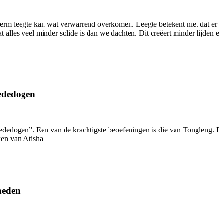
rm leegte kan wat verwarrend overkomen. Leegte betekent niet dat er nie
at alles veel minder solide is dan we dachten. Dit creëert minder lijd
mededogen
mededogen”. Een van de krachtigste beoefeningen is die van Tongleng. D
en van Atisha.
kheden