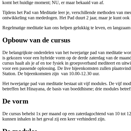
komt het huidige moment; NU, er maar bekaaid van af.
Tijdens het Pad van Meditatie leer je, verschillende methoden van med
ontwikkeling van mededogen. Het Pad duurt 2 jaar, maar je kunt ook
Regelmatige meditatie kan ons helpen gelukkig te leven, en langzaam m
Opbouw van de cursus
De belangrijkste onderdelen van het tweejarige pad van meditatie wo
is gekozen voor een hybride vorm op de derde zaterdag van de maand 
cursus haalt als je af en toe fysiek in groepsverband mediteert en uit
voor een passende oplossing. De live bijeenkomsten zullen plaatsvinde
Station. De bijeenkomsten zijn van 10.00-12.30 uur.
Het tweejarige pad van meditatie bestaat uit vijf modules. De vijf m
betreffen het Hinayana, de basis van boeddhisme; drie modules betre
De vorm
De cursus behelst 1x per maand op een zaterdagochtend van 10 tot 1
kunnen inhalen in het geval zij een keer verhinderd zijn.