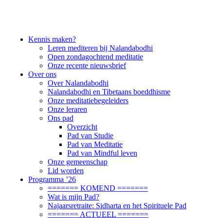
Kennis maken?
Leren mediteren bij Nalandabodhi
Open zondagochtend meditatie
Onze recente nieuwsbrief
Over ons
Over Nalandabodhi
Nalandabodhi en Tibetaans boeddhisme
Onze meditatiebegeleiders
Onze leraren
Ons pad
Overzicht
Pad van Studie
Pad van Meditatie
Pad van Mindful leven
Onze gemeenschap
Lid worden
Programma ’26
======= KOMEND =======
Wat is mijn Pad?
Najaarsretraite: Sidharta en het Spirituele Pad
======= ACTUEEL =======