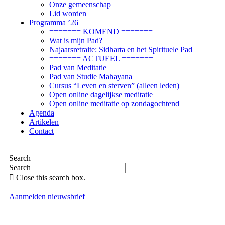
Onze gemeenschap
Lid worden
Programma ’26
======= KOMEND =======
Wat is mijn Pad?
Najaarsretraite: Sidharta en het Spirituele Pad
======= ACTUEEL =======
Pad van Meditatie
Pad van Studie Mahayana
Cursus “Leven en sterven” (alleen leden)
Open online dagelijkse meditatie
Open online meditatie op zondagochtend
Agenda
Artikelen
Contact
Search
Search
Close this search box.
Aanmelden nieuwsbrief