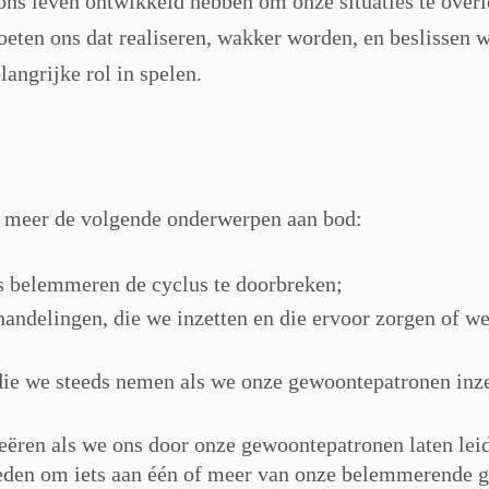
ns leven ontwikkeld hebben om onze situaties te overle
ten ons dat realiseren, wakker worden, en beslissen w
angrijke rol in spelen.
 meer de volgende onderwerpen aan bod:
s belemmeren de cyclus te doorbreken;
delingen, die we inzetten en die ervoor zorgen of we
 die we steeds nemen als we onze gewoontepatronen inz
reëren als we ons door onze gewoontepatronen laten lei
n reden om iets aan één of meer van onze belemmerende 