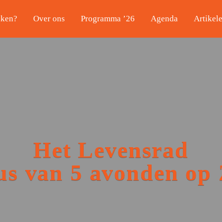
aken?
Over ons
Programma ’26
Agenda
Artikel
Het Levensrad
us van 5 avonden op