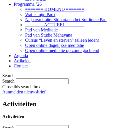
Programma ’26
======= KOMEND =======
Wat is mijn Pad?
Najaarsretraite: Sidharta en het Spirituele Pad
======= ACTUEEL =======
Pad van Meditatie
Pad van Studie Mahayana
Cursus “Leven en sterven” (alleen leden)
Open online dagelijkse meditatie
Open online meditatie op zondagochtend
Agenda
Artikelen
Contact
Search
Search
Close this search box.
Aanmelden nieuwsbrief
Activiteiten
Activiteiten
Search