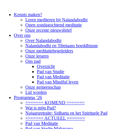
Kennis maken?
Leren mediteren bij Nalandabodhi
Open zondagochtend meditatie
Onze recente nieuwsbrief
Over ons
Over Nalandabodhi
Nalandabodhi en Tibetaans boeddhisme
Onze meditatiebegeleiders
Onze leraren
Ons pad
Overzicht
Pad van Studie
Pad van Meditatie
Pad van Mindful leven
Onze gemeenschap
Lid worden
Programma ’26
======= KOMEND =======
Wat is mijn Pad?
Najaarsretraite: Sidharta en het Spirituele Pad
======= ACTUEEL =======
Pad van Meditatie
Pad van Studie Mahayana