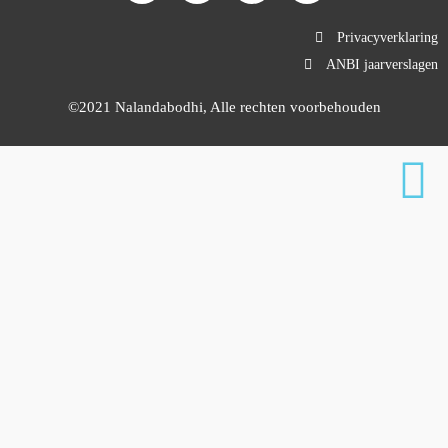
Privacyverklaring
ANBI jaarverslagen
©2021 Nalandabodhi, Alle rechten voorbehouden